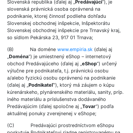
Slovenská republika (ďalej aj „
Predávajúci
“), je
slovenská právnická osoba oprávnená na
podnikanie, ktorej činnosť podlieha dohľadu
Slovenskej obchodnej inšpekcie, Inšpektorátu
Slovenskej obchodnej inšpekcie pre Trnavský kraj,
so sídlom Pekárska 23, 917 01 Trnava;
(B) Na doméne
www.empiria.sk
(ďalej aj
„
Doména
“) je umiestnený eShop – internetový
obchod Predávajúceho (ďalej aj „
eShop
“) určený
výlučne pre podnikateľa, t.j. právnickú osobu
a/alebo fyzickú osobu oprávnenú na podnikanie
(ďalej aj „
Podnikateľ
“), ktorý má záujem o kúpu
kúrenárskeho, plynárenského materiálu, sanity, príp.
iného materiálu a príslušenstva dodávaného
Predávajúcim (ďalej spoločne aj „
Tovar
“) podľa
aktuálnej ponuky zverejnenej v eShope;
(C) Predávajúci prostredníctvom eShopu
poskytuje Podnikateľovi riadne registrovanému na