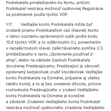
Podnikateľa prináležiaceho ku Kontu, pričom
Podnikateľ nestráca možnosť opätovnej Registrácie
za podmienok podľa týchto VOP.
1.17 Vedľajšie konto Podnikateľa môže byť
zrušené priamo Podnikateľom cez (hlavné) Konto
v rámci zoznamu oprávnených osôb podľa bodu
10.6 týchto VOP, a to odškrtnutím (t.j. ponechaním
v nezaškrtnutom stave) zaškrtávacieho políčka (☐)
prináležiaceho k textu „
Oprávnenie používať E-
shop
“, alebo na základe žiadosti Podnikateľa
doručenej Predávajúcemu. Predávajúci je zároveň
oprávnený kedykoľvek zrušiť ktorékoľvek Vedľajšie
konto Podnikateľa na Doméne, prípadne aj všetky
takéto kontá, a to aj bez uvedenia dôvodu, pričom
rozhodnutie Predávajúceho o zrušení Vedľajšieho
konta Podnikateľa na Doméne je konečné
a záväzné. Zrušením Vedľajšieho konta Podnikateľ
nestráca možnosť opätovného zriadenia Vedľajšieho