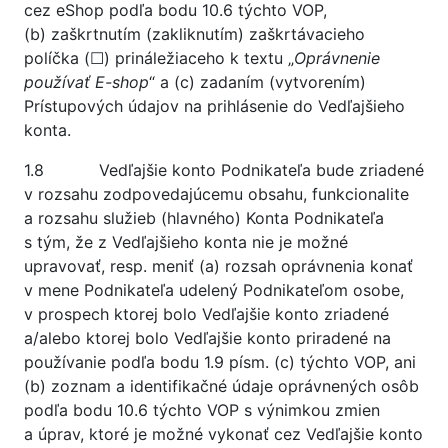
cez eShop podľa bodu 10.6 týchto VOP,
(b) zaškrtnutím (zakliknutím) zaškrtávacieho
políčka (☐) prináležiaceho k textu „
Oprávnenie
používať E-shop
“ a (c) zadaním (vytvorením)
Prístupových údajov na prihlásenie do Vedľajšieho
konta.
1.8 Vedľajšie konto Podnikateľa bude zriadené
v rozsahu zodpovedajúcemu obsahu, funkcionalite
a rozsahu služieb (hlavného) Konta Podnikateľa
s tým, že z Vedľajšieho konta nie je možné
upravovať, resp. meniť (a) rozsah oprávnenia konať
v mene Podnikateľa udelený Podnikateľom osobe,
v prospech ktorej bolo Vedľajšie konto zriadené
a/alebo ktorej bolo Vedľajšie konto priradené na
používanie podľa bodu 1.9 písm. (c) týchto VOP, ani
(b) zoznam a identifikačné údaje oprávnených osôb
podľa bodu 10.6 týchto VOP s výnimkou zmien
a úprav, ktoré je možné vykonať cez Vedľajšie konto