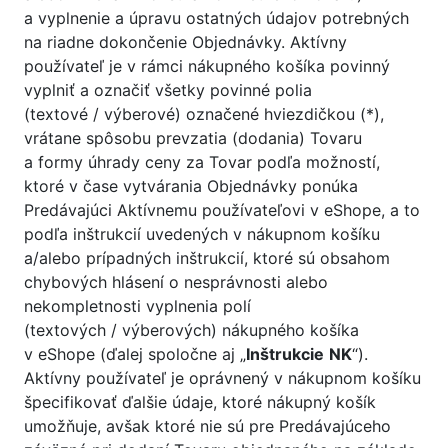
a vyplnenie a úpravu ostatných údajov potrebných
na riadne dokončenie Objednávky. Aktívny
používateľ je v rámci nákupného košíka povinný
vyplniť a označiť všetky povinné polia
(textové / výberové) označené hviezdičkou (*),
vrátane spôsobu prevzatia (dodania) Tovaru
a formy úhrady ceny za Tovar podľa možností,
ktoré v čase vytvárania Objednávky ponúka
Predávajúci Aktívnemu používateľovi v eShope, a to
podľa inštrukcií uvedených v nákupnom košíku
a/alebo prípadných inštrukcií, ktoré sú obsahom
chybových hlásení o nesprávnosti alebo
nekompletnosti vyplnenia polí
(textových / výberových) nákupného košíka
v eShope (ďalej spoločne aj „
Inštrukcie
NK
“).
Aktívny používateľ je oprávnený v nákupnom košíku
špecifikovať ďalšie údaje, ktoré nákupný košík
umožňuje, avšak ktoré nie sú pre Predávajúceho