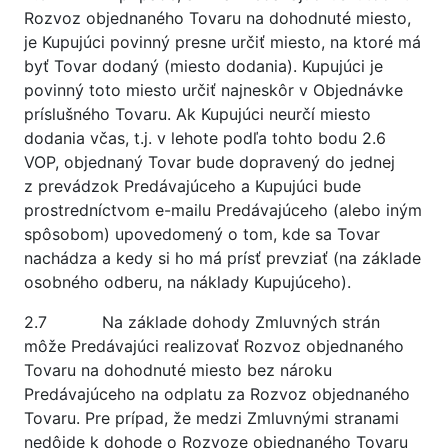
Rozvoz objednaného Tovaru na dohodnuté miesto,
je Kupujúci povinný presne určiť miesto, na ktoré má
byť Tovar dodaný (miesto dodania). Kupujúci je
povinný toto miesto určiť najneskôr v Objednávke
príslušného Tovaru. Ak Kupujúci neurčí miesto
dodania včas, t.j. v lehote podľa tohto bodu 2.6
VOP, objednaný Tovar bude dopravený do jednej
z prevádzok Predávajúceho a Kupujúci bude
prostredníctvom e-mailu Predávajúceho (alebo iným
spôsobom) upovedomený o tom, kde sa Tovar
nachádza a kedy si ho má prísť prevziať (na základe
osobného odberu, na náklady Kupujúceho).
2.7 Na základe dohody Zmluvných strán
môže Predávajúci realizovať Rozvoz objednaného
Tovaru na dohodnuté miesto bez nároku
Predávajúceho na odplatu za Rozvoz objednaného
Tovaru. Pre prípad, že medzi Zmluvnými stranami
nedôjde k dohode o Rozvoze objednaného Tovaru