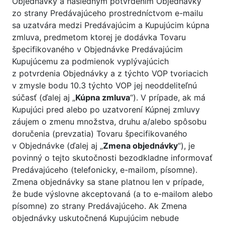
Objednávky a následným potvrdením Objednávky
zo strany Predávajúceho prostredníctvom e-mailu
sa uzatvára medzi Predávajúcim a Kupujúcim kúpna
zmluva, predmetom ktorej je dodávka Tovaru
špecifikovaného v Objednávke Predávajúcim
Kupujúcemu za podmienok vyplývajúcich
z potvrdenia Objednávky a z týchto VOP tvoriacich
v zmysle bodu 10.3 týchto VOP jej neoddeliteľnú
súčasť (ďalej aj „
Kúpna zmluva
“). V prípade, ak má
Kupujúci pred alebo po uzatvorení Kúpnej zmluvy
záujem o zmenu množstva, druhu a/alebo spôsobu
doručenia (prevzatia) Tovaru špecifikovaného
v Objednávke (ďalej aj „
Zmena objednávky
“), je
povinný o tejto skutočnosti bezodkladne informovať
Predávajúceho (telefonicky, e-mailom, písomne).
Zmena objednávky sa stane platnou len v prípade,
že bude výslovne akceptovaná (a to e-mailom alebo
písomne) zo strany Predávajúceho. Ak Zmena
objednávky uskutočnená Kupujúcim nebude