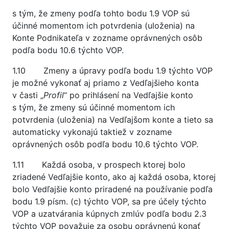
s tým, že zmeny podľa tohto bodu 1.9 VOP sú
účinné momentom ich potvrdenia (uloženia) na
Konte Podnikateľa v zozname oprávnených osôb
podľa bodu 10.6 týchto VOP.
1.10 Zmeny a úpravy podľa bodu 1.9 týchto VOP
je možné vykonať aj priamo z Vedľajšieho konta
v časti „
Profil
“ po prihlásení na Vedľajšie konto
s tým, že zmeny sú účinné momentom ich
potvrdenia (uloženia) na Vedľajšom konte a tieto sa
automaticky vykonajú taktiež v zozname
oprávnených osôb podľa bodu 10.6 týchto VOP.
1.11 Každá osoba, v prospech ktorej bolo
zriadené Vedľajšie konto, ako aj každá osoba, ktorej
bolo Vedľajšie konto priradené na používanie podľa
bodu 1.9 písm. (c) týchto VOP, sa pre účely týchto
VOP a uzatvárania kúpnych zmlúv podľa bodu 2.3
týchto VOP považuje za osobu oprávnenú konať