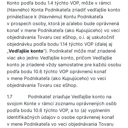
Konto podľa bodu 1.4 týchto VOP, môže v rámci
(hlavného) Konta Podnikateľa zriadiť vedľajšie konto
prináležiace k (hlavnému) Kontu Podnikateľa
v prospech osoby, ktorá je a/alebo bude oprávnená
konať v mene Podnikateľa (ako Kupujúceho) vo veci
objednávania Tovaru cez eShop, o.i. aj uskutočniť
objednávku podľa bodu 1.14 týchto VOP (ďalej aj
„
Vedľajšie konto
“). Podnikateľ môže mať zriadené
viac ako jedno Vedľajšie konto, pričom Vedľajšie
konto je zriadené vždy samostatne pre každú osobu
podľa bodu 10.6 týchto VOP oprávnenú konať
v mene Podnikateľa (ako Kupujúceho) vo veci
objednávania Tovaru cez eShop.
1.7 Podnikateľ zriaďuje Vedľajšie konto na
svojom Konte v rámci zoznamu oprávnených osôb
podľa bodu 10.6 týchto VOP, a to (a) vyplnením
identifikačných údajov o osobe oprávnenej konať
v mene Podnikateľa vo veci objednávania Tovaru