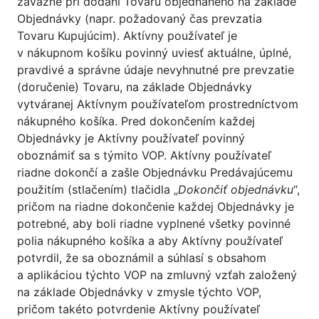
záväzné pri dodaní Tovaru objednaného na základe
Objednávky (napr. požadovaný čas prevzatia
Tovaru Kupujúcim). Aktívny používateľ je
v nákupnom košíku povinný uviesť aktuálne, úplné,
pravdivé a správne údaje nevyhnutné pre prevzatie
(doručenie) Tovaru, na základe Objednávky
vytváranej Aktívnym používateľom prostredníctvom
nákupného košíka. Pred dokončením každej
Objednávky je Aktívny používateľ povinný
oboznámiť sa s týmito VOP. Aktívny používateľ
riadne dokončí a zašle Objednávku Predávajúcemu
použitím (stlačením) tlačidla „
Dokončiť objednávku
“,
pričom na riadne dokončenie každej Objednávky je
potrebné, aby boli riadne vyplnené všetky povinné
polia nákupného košíka a aby Aktívny používateľ
potvrdil, že sa oboznámil a súhlasí s obsahom
a aplikáciou týchto VOP na zmluvný vzťah založený
na základe Objednávky v zmysle týchto VOP,
pričom takéto potvrdenie Aktívny používateľ