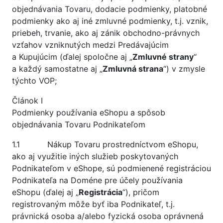
objednávania Tovaru, dodacie podmienky, platobné
podmienky ako aj iné zmluvné podmienky, t.j. vznik,
priebeh, trvanie, ako aj zánik obchodno-právnych
vzťahov vzniknutých medzi Predávajúcim
a Kupujúcim (ďalej spoločne aj „
Zmluvné strany
“
a každý samostatne aj „
Zmluvná strana
“) v zmysle
týchto VOP;
Článok I
Podmienky používania eShopu a spôsob
objednávania Tovaru Podnikateľom
1.1 Nákup Tovaru prostredníctvom eShopu,
ako aj využitie iných služieb poskytovaných
Podnikateľom v eShope, sú podmienené registráciou
Podnikateľa na Doméne pre účely používania
eShopu (ďalej aj „
Registrácia
“), pričom
registrovaným môže byť iba Podnikateľ, t.j.
právnická osoba a/alebo fyzická osoba oprávnená