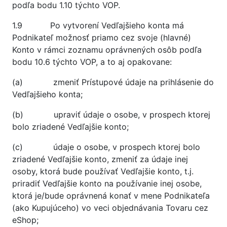
podľa bodu 1.10 týchto VOP.
1.9 Po vytvorení Vedľajšieho konta má
Podnikateľ možnosť priamo cez svoje (hlavné)
Konto v rámci zoznamu oprávnených osôb podľa
bodu 10.6 týchto VOP, a to aj opakovane:
(a) zmeniť Prístupové údaje na prihlásenie do
Vedľajšieho konta;
(b) upraviť údaje o osobe, v prospech ktorej
bolo zriadené Vedľajšie konto;
(c) údaje o osobe, v prospech ktorej bolo
zriadené Vedľajšie konto, zmeniť za údaje inej
osoby, ktorá bude používať Vedľajšie konto, t.j.
priradiť Vedľajšie konto na používanie inej osobe,
ktorá je/bude oprávnená konať v mene Podnikateľa
(ako Kupujúceho) vo veci objednávania Tovaru cez
eShop;