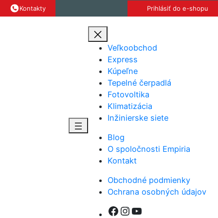
Prejsť
Kontakty
Prihlásiť do e-shopu
na
obsah
Veľkoobchod
Express
Kúpeľne
Tepelné čerpadlá
Fotovoltika
Klimatizácia
Inžinierske siete
Blog
O spoločnosti Empiria
Kontakt
Obchodné podmienky
Ochrana osobných údajov
Facebook
#
YouTube