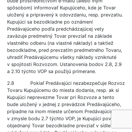
bude prostredníctvom e-mailu (alebo iným
spôsobom) informovať Kupujúceho, kde je Tovar
uložený a pripravený k odovzdaniu, resp. prevzatiu.
Kupujúci sa bezodkladne po oznámení
Predávajúceho podľa predchádzajúcej vety
zaväzuje predmetný Tovar prevziať na základe
vlastného odberu (na vlastné náklady) a taktiež
bezodkladne, pred prevzatím predmetného Tovaru,
uhradiť Predávajúcemu všetky náklady vzniknuté
v spojitosti Rozvozom. Ustanovenia bodov 2.8, 2.9
a 2.10 týchto VOP sa použijú primerane.
2.8 Pokiaľ Predávajúci nezabezpečuje Rozvoz
Tovaru Kupujúcemu do miesta dodania, resp. ak si
Kupujúci neprevezme Tovar pri Rozvoze a tento
bude uložený v jednej z prevádzok Predávajúceho,
prípadne na inom mieste určenom Predávajúcim,
v zmysle bodu 2.7 týchto VOP, je Kupujúci povinný
objednaný Tovar bezodkladne prevziať v sídle