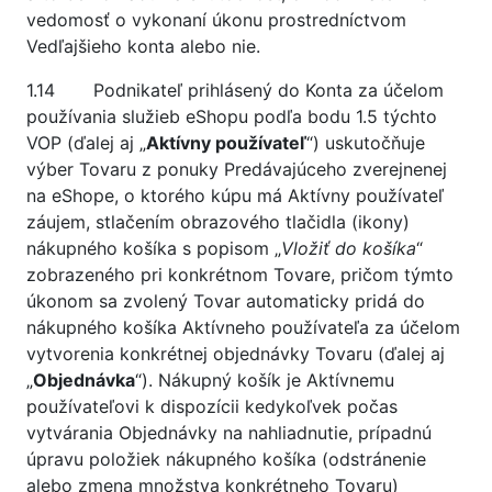
vedomosť o vykonaní úkonu prostredníctvom
Vedľajšieho konta alebo nie.
1.14 Podnikateľ prihlásený do Konta za účelom
používania služieb eShopu podľa bodu 1.5 týchto
VOP (ďalej aj „
Aktívny používateľ
“) uskutočňuje
výber Tovaru z ponuky Predávajúceho zverejnenej
na eShope, o ktorého kúpu má Aktívny používateľ
záujem, stlačením obrazového tlačidla (ikony)
nákupného košíka s popisom „
Vložiť do košíka
“
zobrazeného pri konkrétnom Tovare, pričom týmto
úkonom sa zvolený Tovar automaticky pridá do
nákupného košíka Aktívneho používateľa za účelom
vytvorenia konkrétnej objednávky Tovaru (ďalej aj
„
Objednávka
“). Nákupný košík je Aktívnemu
používateľovi k dispozícii kedykoľvek počas
vytvárania Objednávky na nahliadnutie, prípadnú
úpravu položiek nákupného košíka (odstránenie
alebo zmena množstva konkrétneho Tovaru)