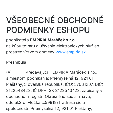
VŠEOBECNÉ OBCHODNÉ
PODMIENKY ESHOPU
podnikateľa
EMPIRIA Maráček s.r.o.
na kúpu tovaru a užívanie elektronických služieb
prostredníctvom domény
www.empiria.sk
Preambula
(A) Predávajúci – EMPIRIA Maráček s.r.o.,
s miestom podnikania: Priemyselná 12, 921 01
Piešťany, Slovenská republika, IČO: 57031207, DIČ:
2122543423, IČ DPH: SK 2122543423, zapísaný v
obchodnom registri Okresného súdu Trnava;
oddiel:Sro, vložka č.59919/T adresa sídla
spoločnosti: Priemyselná 12, 921 01 Piešťany,