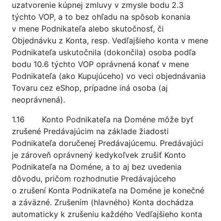
uzatvorenie kúpnej zmluvy v zmysle bodu 2.3
týchto VOP, a to bez ohľadu na spôsob konania
v mene Podnikateľa alebo skutočnosť, či
Objednávku z Konta, resp. Vedľajšieho konta v mene
Podnikateľa uskutočnila (dokončila) osoba podľa
bodu 10.6 týchto VOP oprávnená konať v mene
Podnikateľa (ako Kupujúceho) vo veci objednávania
Tovaru cez eShop, prípadne iná osoba (aj
neoprávnená).
1.16 Konto Podnikateľa na Doméne môže byť
zrušené Predávajúcim na základe žiadosti
Podnikateľa doručenej Predávajúcemu. Predávajúci
je zároveň oprávnený kedykoľvek zrušiť Konto
Podnikateľa na Doméne, a to aj bez uvedenia
dôvodu, pričom rozhodnutie Predávajúceho
o zrušení Konta Podnikateľa na Doméne je konečné
a záväzné. Zrušením (hlavného) Konta dochádza
automaticky k zrušeniu každého Vedľajšieho konta