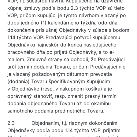
VOP, t.j. súčasťou návrhu Kupujúceho na uzavretie
kúpnej zmluvy podľa bodu 2.3 týchto VOP sú tieto
VOP, pričom Kupujúci je týmto návrhom viazaný po
dobu jedného (1) kalendárneho týždňa odo dňa
dokončenia príslušnej Objednávky v súlade s bodom
1.14 týchto VOP. Predávajúci potvrdí Kupujúcemu
Objednávku najneskôr do konca nasledujúceho
pracovného dňa po prijatí Objednávky, a to e-
mailom. Zmluvné strany sa dohodli, že Predávajúci
určí termín dodania Tovaru, pričom Predávajúci nie
je viazaný požadovaným dátumom prevzatia
(dodania) Tovaru špecifikovaným Kupujúcim
v Objednávke (resp. v nákupnom košíku) a je
oprávnený stanoviť, resp. zmeniť presný termín
dodania objednaného Tovaru až do okamihu
samotného dodania predmetného Tovaru.
2.3 Objednaním, t.j. riadnym dokončením
Objednávky podľa bodu 1.14 týchto VOP, prijatím