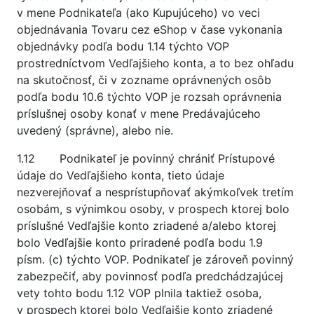
v mene Podnikateľa (ako Kupujúceho) vo veci
objednávania Tovaru cez eShop v čase vykonania
objednávky podľa bodu 1.14 týchto VOP
prostredníctvom Vedľajšieho konta, a to bez ohľadu
na skutočnosť, či v zozname oprávnených osôb
podľa bodu 10.6 týchto VOP je rozsah oprávnenia
príslušnej osoby konať v mene Predávajúceho
uvedený (správne), alebo nie.
1.12 Podnikateľ je povinný chrániť Prístupové
údaje do Vedľajšieho konta, tieto údaje
nezverejňovať a nesprístupňovať akýmkoľvek tretím
osobám, s výnimkou osoby, v prospech ktorej bolo
príslušné Vedľajšie konto zriadené a/alebo ktorej
bolo Vedľajšie konto priradené podľa bodu 1.9
písm. (c) týchto VOP. Podnikateľ je zároveň povinný
zabezpečiť, aby povinnosť podľa predchádzajúcej
vety tohto bodu 1.12 VOP plnila taktiež osoba,
v prospech ktorej bolo Vedľajšie konto zriadené