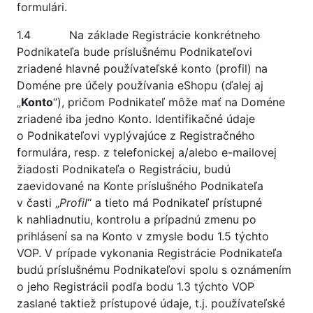
formulári.
1.4 Na základe Registrácie konkrétneho
Podnikateľa bude príslušnému Podnikateľovi
zriadené hlavné používateľské konto (profil) na
Doméne pre účely používania eShopu (ďalej aj
„
Konto
“), pričom Podnikateľ môže mať na Doméne
zriadené iba jedno Konto. Identifikačné údaje
o Podnikateľovi vyplývajúce z Registračného
formulára, resp. z telefonickej a/alebo e-mailovej
žiadosti Podnikateľa o Registráciu, budú
zaevidované na Konte príslušného Podnikateľa
v časti „
Profil
“ a tieto má Podnikateľ prístupné
k nahliadnutiu, kontrolu a prípadnú zmenu po
prihlásení sa na Konto v zmysle bodu 1.5 týchto
VOP. V prípade vykonania Registrácie Podnikateľa
budú príslušnému Podnikateľovi spolu s oznámením
o jeho Registrácii podľa bodu 1.3 týchto VOP
zaslané taktiež prístupové údaje, t.j. používateľské