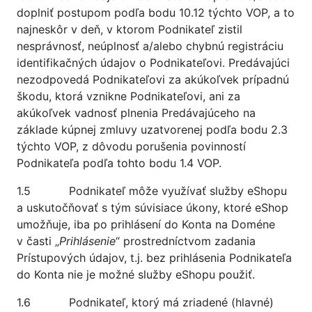
doplniť postupom podľa bodu 10.12 týchto VOP, a to
najneskôr v deň, v ktorom Podnikateľ zistil
nesprávnosť, neúplnosť a/alebo chybnú registráciu
identifikačných údajov o Podnikateľovi. Predávajúci
nezodpovedá Podnikateľovi za akúkoľvek prípadnú
škodu, ktorá vznikne Podnikateľovi, ani za
akúkoľvek vadnosť plnenia Predávajúceho na
základe kúpnej zmluvy uzatvorenej podľa bodu 2.3
týchto VOP, z dôvodu porušenia povinností
Podnikateľa podľa tohto bodu 1.4 VOP.
1.5 Podnikateľ môže využívať služby eShopu
a uskutočňovať s tým súvisiace úkony, ktoré eShop
umožňuje, iba po prihlásení do Konta na Doméne
v časti „
Prihlásenie
“ prostredníctvom zadania
Prístupových údajov, t.j. bez prihlásenia Podnikateľa
do Konta nie je možné služby eShopu použiť.
1.6 Podnikateľ, ktorý má zriadené (hlavné)