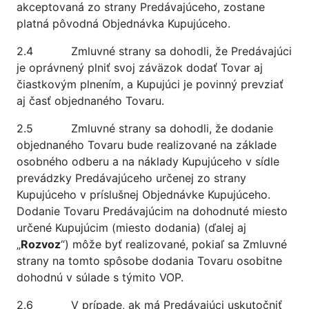
akceptovaná zo strany Predávajúceho, zostane
platná pôvodná Objednávka Kupujúceho.
2.4 Zmluvné strany sa dohodli, že Predávajúci
je oprávnený plniť svoj záväzok dodať Tovar aj
čiastkovým plnením, a Kupujúci je povinný prevziať
aj časť objednaného Tovaru.
2.5 Zmluvné strany sa dohodli, že dodanie
objednaného Tovaru bude realizované na základe
osobného odberu a na náklady Kupujúceho v sídle
prevádzky Predávajúceho určenej zo strany
Kupujúceho v príslušnej Objednávke Kupujúceho.
Dodanie Tovaru Predávajúcim na dohodnuté miesto
určené Kupujúcim (miesto dodania) (ďalej aj
„
Rozvoz
“) môže byť realizované, pokiaľ sa Zmluvné
strany na tomto spôsobe dodania Tovaru osobitne
dohodnú v súlade s týmito VOP.
2.6 V prípade, ak má Predávajúci uskutočniť