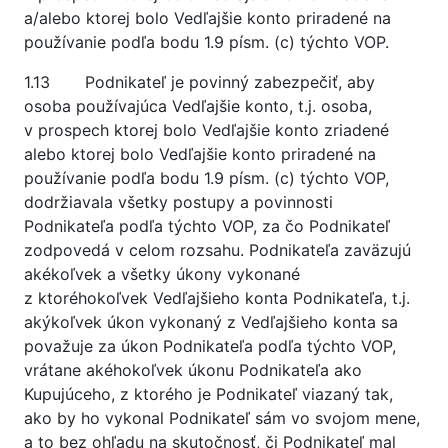
a/alebo ktorej bolo Vedľajšie konto priradené na
používanie podľa bodu 1.9 písm. (c) týchto VOP.
1.13 Podnikateľ je povinný zabezpečiť, aby
osoba používajúca Vedľajšie konto, t.j. osoba,
v prospech ktorej bolo Vedľajšie konto zriadené
alebo ktorej bolo Vedľajšie konto priradené na
používanie podľa bodu 1.9 písm. (c) týchto VOP,
dodržiavala všetky postupy a povinnosti
Podnikateľa podľa týchto VOP, za čo Podnikateľ
zodpovedá v celom rozsahu. Podnikateľa zaväzujú
akékoľvek a všetky úkony vykonané
z ktoréhokoľvek Vedľajšieho konta Podnikateľa, t.j.
akýkoľvek úkon vykonaný z Vedľajšieho konta sa
považuje za úkon Podnikateľa podľa týchto VOP,
vrátane akéhokoľvek úkonu Podnikateľa ako
Kupujúceho, z ktorého je Podnikateľ viazaný tak,
ako by ho vykonal Podnikateľ sám vo svojom mene,
a to bez ohľadu na skutočnosť, či Podnikateľ mal