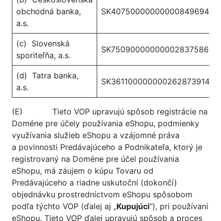
obchodná banka,
SK4075000000000084969483
a.s.
(c) Slovenská
SK7509000000000283758670
sporiteľňa, a.s.
(d) Tatra banka,
SK3611000000002628739141
a.s.
(E) Tieto VOP upravujú spôsob registrácie na
Doméne pre účely používania eShopu, podmienky
využívania služieb eShopu a vzájomné práva
a povinnosti Predávajúceho a Podnikateľa, ktorý je
registrovaný na Doméne pre účel používania
eShopu, má záujem o kúpu Tovaru od
Predávajúceho a riadne uskutoční (dokončí)
objednávku prostredníctvom eShopu spôsobom
podľa týchto VOP (ďalej aj „
Kupujúci
“), pri používaní
eShopu. Tieto VOP ďalej upravujú spôsob a proces