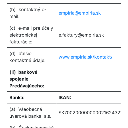
(b) kontaktný e-
empiria@empiria.sk
mail:
(c) e-mail pre účely
elektronickej
e.faktury@empiria.sk
fakturácie:
(d) ďalšie
www.empiria.sk/kontakt/
kontaktné údaje:
(ii)
bankové
spojenie
Predávajúceho:
Banka:
IBAN:
(a) Všeobecná
SK7002000000000216243212
úverová banka, a.s.
(b) Československá