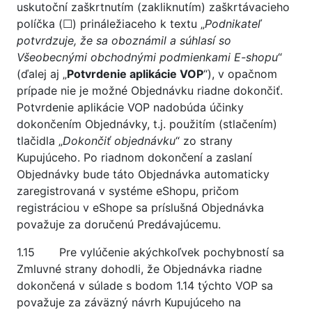
uskutoční zaškrtnutím (zakliknutím) zaškrtávacieho
políčka (☐) prináležiaceho k textu „
Podnikateľ
potvrdzuje, že sa oboznámil a súhlasí so
Všeobecnými obchodnými podmienkami E-shopu
“
(ďalej aj „
Potvrdenie aplikácie VOP
“), v opačnom
prípade nie je možné Objednávku riadne dokončiť.
Potvrdenie aplikácie VOP nadobúda účinky
dokončením Objednávky, t.j. použitím (stlačením)
tlačidla „
Dokončiť objednávku
“ zo strany
Kupujúceho. Po riadnom dokončení a zaslaní
Objednávky bude táto Objednávka automaticky
zaregistrovaná v systéme eShopu, pričom
registráciou v eShope sa príslušná Objednávka
považuje za doručenú Predávajúcemu.
1.15 Pre vylúčenie akýchkoľvek pochybností sa
Zmluvné strany dohodli, že Objednávka riadne
dokončená v súlade s bodom 1.14 týchto VOP sa
považuje za záväzný návrh Kupujúceho na