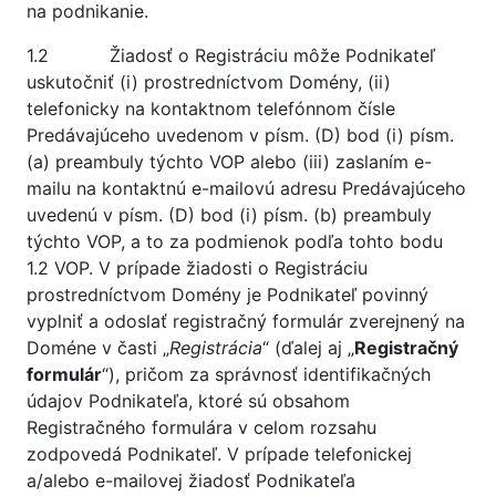
na podnikanie.
1.2 Žiadosť o Registráciu môže Podnikateľ
uskutočniť (i) prostredníctvom Domény, (ii)
telefonicky na kontaktnom telefónnom čísle
Predávajúceho uvedenom v písm. (D) bod (i) písm.
(a) preambuly týchto VOP alebo (iii) zaslaním e-
mailu na kontaktnú e-mailovú adresu Predávajúceho
uvedenú v písm. (D) bod (i) písm. (b) preambuly
týchto VOP, a to za podmienok podľa tohto bodu
1.2 VOP. V prípade žiadosti o Registráciu
prostredníctvom Domény je Podnikateľ povinný
vyplniť a odoslať registračný formulár zverejnený na
Doméne v časti „
Registrácia
“ (ďalej aj „
Registračný
formulár
“), pričom za správnosť identifikačných
údajov Podnikateľa, ktoré sú obsahom
Registračného formulára v celom rozsahu
zodpovedá Podnikateľ. V prípade telefonickej
a/alebo e-mailovej žiadosť Podnikateľa