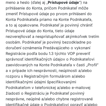
meno a heslo (ďalej aj „
Prístupové údaje
“) na
prihlásenie do Konta, pričom Podnikateľ môže
zmeniť Prístupové údaje po prvom prihlásení do
Konta Podnikateľa priamo na Konte Podnikateľa,
a to aj opakovane. Podnikateľ je povinný chrániť
Prístupové údaje do Konta, tieto údaje
nezverejňovať a nesprístupňovať akýmkoľvek tretím
osobám. Podnikateľ je povinný bezodkladne po
doručení oznámenia Predávajúceho o vykonaní
Registrácie podľa bodu 1.3 týchto VOP preveriť
správnosť identifikačných údajov o Podnikateľovi
zaevidovaných na Konte Podnikateľa v časti „
Profil
“
a v prípade ich nesprávnosti, neúplnosti a/alebo
rozporu s Registračným formulárom a/alebo
identifikačnými údajmi špecifikovanými
Podnikateľom v telefonickej a/alebo e-mailovej
žiadosti o Registráciu je Podnikateľ povinný
nesprávne, neúplné a/alebo chybne registrované
identifikačné údaje o Podnikateľovi opraviť a/alebo